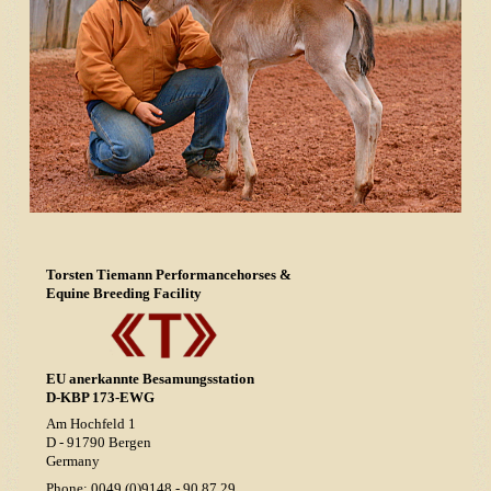
Unsere Zuchtstuten
Verkaufspferde
Kontakt / Anfahrt
Torsten Tiemann Performancehorses &
Equine Breeding Facility
EU anerkannte Besamungsstation
D-KBP 173-EWG
Am Hochfeld 1
D - 91790 Bergen
Germany
Phone: 0049 (0)9148 - 90 87 29