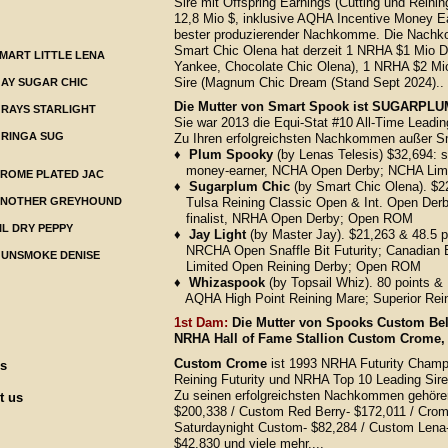
Sire mit Offspring Earnings (Cutting und Reining
12,8 Mio $, inklusive AQHA Incentive Money Ea
bester produzierender Nachkomme. Die Nachko
Smart Chic Olena hat derzeit 1 NRHA $1 Mio D
MART LITTLE LENA
Yankee, Chocolate Chic Olena), 1 NRHA $2 Mio
Sire (Magnum Chic Dream (Stand Sept 2024)..
AY SUGAR CHIC
Die Mutter von Smart Spook ist SUGARPL
RAYS STARLIGHT
Sie war 2013 die Equi-Stat #10 All-Time Leadin
RINGA SUG
Zu Ihren erfolgreichsten Nachkommen außer S
♦ Plum Spooky
(by Lenas Telesis) $32,694: s
money-earner, NCHA Open Derby; NCHA Limi
ROME PLATED JAC
♦ Sugarplum Chic
(by Smart Chic Olena). $22
NOTHER GREYHOUND
Tulsa Reining Classic Open & Int. Open Der
finalist, NRHA Open Derby; Open ROM
IL DRY PEPPY
♦ Jay Light
(by Master Jay). $21,263 & 48.5 po
NRCHA Open Snaffle Bit Futurity; Canadian B
UNSMOKE DENISE
Limited Open Reining Derby; Open ROM
♦ Whizaspook
(by Topsail Whiz). 80 points 
AQHA High Point Reining Mare; Superior Rein
1st Dam:
Die Mutter von Spooks Custom Bel
NRHA Hall of Fame Stallion Custom Crome, de
Custom Crome
ist 1993 NRHA Futurity Champi
ns
Reining Futurity und NRHA Top 10 Leading Sire 
Zu seinen erfolgreichsten Nachkommen gehöre
t us
$200,338 / Custom Red Berry- $172,011 / Crom
Saturdaynight Custom- $82,284 / Custom Lena- 
$42,830 und viele mehr....