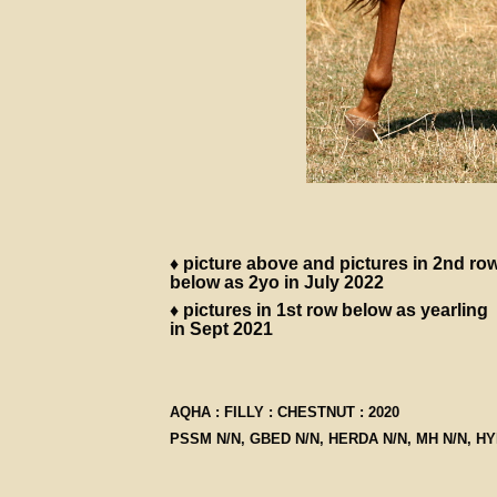
♦ picture above and pictures in 2nd ro
below as
2yo in July 2022
♦ pictures in 1st row below as yearling
in Sept 2021
AQHA : FILLY : CHESTNUT : 2020
PSSM N/N, GBED N/N, HERDA N/N, MH N/N, HY