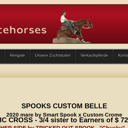
Hengste
Unsere Zuchtstuten
Verkaufspferde
Konta
SPOOKS CUSTOM BELLE
2020 mare by Smart Spook x Custom Crome
C CROSS - 3/4 sister to Earners of $ 7
HER SIDE by TRICKED OUT SPOOK - "Chucky" - 