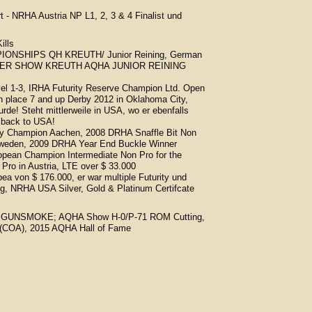
 - NRHA Austria NP L1, 2, 3 & 4 Finalist und
ills
AMPIONSHIPS QH KREUTH/ Junior Reining, German
SUMMER SHOW KREUTH AQHA JUNIOR REINING
vel 1-3, IRHA Futurity Reserve Champion Ltd. Open
 place 7 and up Derby 2012 in Oklahoma City,
de! Steht mittlerweile in USA, wo er ebenfalls
 back to USA!
ty Champion Aachen, 2008 DRHA Snaffle Bit Non
weden, 2009 DRHA Year End Buckle Winner
opean Champion Intermediate Non Pro for the
ro in Austria, LTE over $ 33.000
ea von $ 176.000, er war multiple Futurity und
, NRHA USA Silver, Gold & Platinum Certifcate
by MR GUNSMOKE; AQHA Show H-0/P-71 ROM Cutting,
y (COA), 2015 AQHA Hall of Fame
 zählen