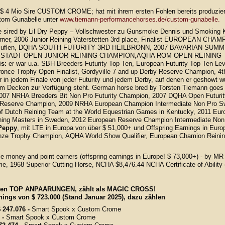
$ 4 Mio Sire CUSTOM CROME; hat mit ihrem ersten Fohlen bereits produziert
tom Gunabelle unter
www.tiemann-performancehorses.de/custom-gunabelle.
e sired by Lil Dry Peppy – Vollschwester zu Gunsmoke Dennis und Smoking K
er, 2006 Junior Reining Vaterstetten 3rd place, Finalist EUROPEAN CH
d Salzuflen, DQHA SOUTH FUTURITY 3RD HEILBRONN, 2007 BAVARIAN 
STADT OPEN JUNIOR REINING CHAMPION,AQHA ROM OPEN REINING
s:
er war u.a. SBH Breeders Futurity Top Ten, European Futurity Top Ten Le
nce Trophy Open Finalist, Gordyville 7 and up Derby Reserve Champion, 4th
in jedem Finale von jeder Futurity und jedem Derby, auf denen er geshowt wur
m Decken zur Verfügung steht. German horse bred by Torsten Tiemann goes
07 NRHA Breeders Bit Non Pro Futurity Champion, 2007 DQHA Open Futuri
 Reserve Champion, 2009 NRHA European Champion Intermediate Non Pro S
f Dutch Reining Team at the World Equestrian Games in Kentucky, 2011 Eur
ning Masters in Sweden, 2012 European Reserve Champion Intermediate Non P
 Peppy
, mit LTE in Europa von über $ 51,000+ und Offspring Earnings in Europ
ze Trophy Champion, AQHA World Show Qualifier, European Chamion Reining
le money and point earners (offspring earnings in Europe! $ 73,000+) - 
, 1968 Superior Cutting Horse, NCHA $8,476.44 NCHA Certificate of Abilit
n TOP ANPAARUNGEN, zählt als MAGIC CROSS!
ben Earnings von $ 723.000 (Stand Januar 2025), dazu
 247.076 -
Smart Spook x Custom Crome
 -
Smart Spook x Custom Crome