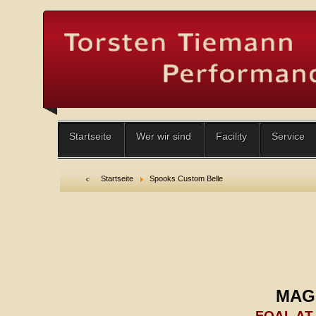
Startseite
Wer wir sind
Facility
Service
Startseite
Spooks Custom Belle
MAGI
FOAL AT 