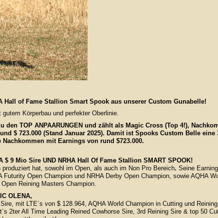
A Hall of Fame Stallion Smart Spook aus unserer Custom Gunabelle!
t gutem Körperbau und perfekter Oberlinie.
den TOP ANPAARUNGEN und zählt als Magic Cross (Top 4!), Nachk
nd $ 723.000 (Stand Januar 2025). Damit ist Spooks Custom Belle eine 
 Nachkommen mit Earnings von rund $723.000.
HA $ 9 Mio Sire UND NRHA Hall Of Fame Stallion SMART SPOOK!
 produziert hat, sowohl im Open, als auch im Non Pro Bereich
.
Seine Earning
RHA Futurity Open Champion und NRHA Derby Open Champion, sowie AQHA Wo
I Open Reining Masters Champion.
CHIC OLENA,
Sire, mit LTE´s von $ 128.964, AQHA World Champion in Cutting und Reining
 2ter All Time Leading Reined Cowhorse Sire, 3rd Reining Sire & top 50 Cut