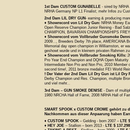
1st Dam CUSTOM GUNABELLE
- sired by NRHA 
NRHA Germany NP L1 Finalist; mehr Infos zu Cus
2nd Dam LIL DRY GUN
- earning & producing mar
♦
Showrecord von Lil Dry Gun:
NRHA Money Earn
Open Reserve Champion Junior Reining - Ba
CHAMPION, BAVARIAN CHAMPIONSHIPS FREY
♦
Showrecord vom Vollbruder Gunsmoke Denni
2009..., Breeders Derby 7th place, AMERICANA Bro
Memorial day open champion in Williamston, er war 
geshowt wurde und in kleinem privaten Rahmen zu
♦
Showrecord vom Vollbruder Smoking Kills:
20
Pro Year End Champion and DQHA Open Maturity
Intermediate Non Pro and Non Pro, 2010 Member o
second time!, 2011 bronze medalist FEI World Rei
❗
Der Vater der 2nd Dam Lil Dry Gun ist Lil Dry
Derby Champion und Res. Champion, multiple Bron
und viel mehr...
3rd Dam – GUN SMOKE DENISE
- Dam of multip
1980 NRCHA Hall of Fame, 2008 NRHA Hall of Fame
SMART SPOOK x CUSTOM CROME gehört zu de
Nachkommen aus dieser Anpaarung ha
♦
CUSTOM SPOOK
– Gelding - born 2007 –
LTE $
♦
HEY JOE
– Stallion – born 2013 -
LTE $ 137.298