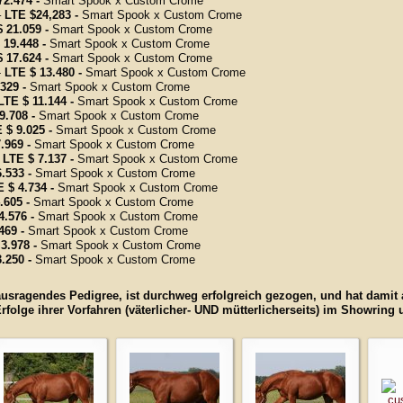
72.474 -
Smart Spook x Custom Crome
–
LTE $24,283 -
Smart Spook x Custom Crome
$ 21.059 -
Smart Spook x Custom Crome
 19.448 -
Smart Spook x Custom Crome
$ 17.624 -
Smart Spook x Custom Crome
-
LTE $ 13.480 -
Smart Spook x Custom Crome
.329 -
Smart Spook x Custom Crome
LTE $ 11.144 -
Smart Spook x Custom Crome
9.708 -
Smart Spook x Custom Crome
 $ 9.025 -
Smart Spook x Custom Crome
.969 -
Smart Spook x Custom Crome
LTE $ 7.137 -
Smart Spook x Custom Crome
6.533 -
Smart Spook x Custom Crome
E $ 4.734 -
Smart Spook x Custom Crome
.605 -
Smart Spook x Custom Crome
4.576 -
Smart Spook x Custom Crome
469 -
Smart Spook x Custom Crome
 3.978 -
Smart Spook x Custom Crome
3.250 -
Smart Spook x Custom Crome
agendes Pedigree, ist durchweg erfolgreich gezogen, und hat damit a
rfolge ihrer Vorfahren (väterlicher- UND mütterlicherseits) im Showring 