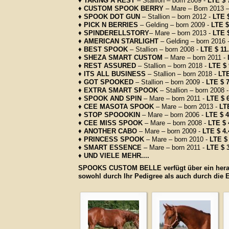
♦
TAKING A REST
– Stallion – born 2009 -
LTE $ 
♦
CUSTOM SPOOK BERRY
– Mare – Born 2013 
♦
SPOOK DOT GUN
– Stallion – born 2012 -
LTE 
♦
PICK N BERRIES
– Gelding – born 2009 -
LTE $
♦
SPINDERELLSTORY
– Mare – born 2013 -
LTE 
♦
AMERICAN STARLIGHT
– Gelding – born 2016 
♦
BEST SPOOK
– Stallion – born 2008 -
LTE $ 11
♦
SHEZA SMART CUSTOM
– Mare – born 2011 -
♦
REST ASSURED
– Stallion – born 2018 -
LTE $ 
♦
ITS ALL BUSINESS
– Stallion – born 2018 -
LTE
♦
GOT SPOOKED
– Stallion – born 2009 -
LTE $ 7
♦
EXTRA SMART SPOOK
– Stallion – born 2008 -
♦
SPOOK AND SPIN
– Mare – born 2011 -
LTE $ 
♦
CEE MASOTA SPOOK
– Mare – born 2013 -
LT
♦
STOP SPOOOKIN
– Mare – born 2006 -
LTE $ 4
♦
CEE MISS SPOOK
– Mare – born 2008 -
LTE $ 
♦
ANOTHER CABO
– Mare – born 2009 -
LTE $ 4.
♦
PRINCESS SPOOK
– Mare – born 2010 -
LTE $
♦
SMART ESSENCE
– Mare – born 2011 -
LTE $ 
♦
UND VIELE MEHR....
SPOOKS CUSTOM BELLE verfügt über ein herausr
sowohl durch Ihr Pedigree als auch durch die E