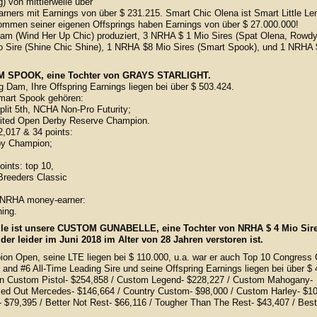
) von mittlerweile über
rners mit Earnings von über $ 231.215. Smart Chic Olena ist Smart Little Le
mmen seiner eigenen Offsprings haben Earnings von über $ 27.000.000!
am (Wind Her Up Chic) produziert, 3 NRHA $ 1 Mio Sires (Spat Olena, Rowd
 Sire (Shine Chic Shine), 1 NRHA $8 Mio Sires (Smart Spook), und 1 NRHA 
UM SPOOK, eine Tochter von GRAYS STARLIGHT.
g Dam, Ihre Offspring Earnings liegen bei über $ 503.424.
mart Spook gehören:
plit 5th, NCHA Non-Pro Futurity;
ted Open Derby Reserve Champion.
,017 & 34 points:
by Champion;
ints: top 10,
reeders Classic
& NRHA money-earner:
ing.
le ist unsere CUSTOM GUNABELLE, eine Tochter von NRHA $ 4 Mio Sir
r leider im Juni 2018 im Alter von 28 Jahren verstoren ist.
on Open, seine LTE liegen bei $ 110.000, u.a. war er auch Top 10 Congress
and #6 All-Time Leading Sire und seine Offspring Earnings liegen bei über $ 4
n Custom Pistol- $254,858 / Custom Legend- $228,227 / Custom Mahogany-
ed Out Mercedes- $146,664 / Country Custom- $98,000 / Custom Harley- $10
$79,395 / Better Not Rest- $66,116 / Tougher Than The Rest- $43,407 / Best