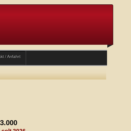
kt / Anfahrt
23
.000
colt 2026