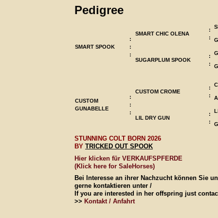
Pedigree
S
:
SMART CHIC OLENA
:
:
G
SMART SPOOK
:
G
:
:
SUGARPLUM SPOOK
:
G
C
:
CUSTOM CROME
:
:
A
CUSTOM
:
GUNABELLE
L
:
:
LIL DRY GUN
:
G
STUNNING COLT BORN 2026
BY
T
RICKED OUT SPOOK
Hier klicken für VERKAUFSPFERDE
(Klick here for SaleHorses)
Bei Interesse an ihrer Nachzucht können Sie u
gerne kontaktieren unter /
If you are interested in her offspring just contac
>>
Kontakt / Anfahrt