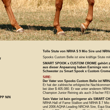
Tolle Stute von NRHA $ 9 Mio Sire und NRH
Spooks Custom Belle ist eine kräftige Stute mi
w
SMART SPOOK x CUSTOM CROME gehört zu 
aus dieser Anpaarung haben Earnings von ru
Schwester zu Smart Spook x Custom Crome
SIRE:
Der Vater von Spooks Custom Belle ist NR
Er hat der zahlreiche erfolgreiche Nachkommen
bei über $ 405.080. Er war unter anderem N
Champion Junior Reining als auch 3-facher FE
PP N/N
Sein Vater ist kein geringerer als SMART 
NRHA Hall of Fame Stallion und NRHA $ 7 Mio 
und 2006 AQHA Leading NRCHA Sire, Equi-Stat´s