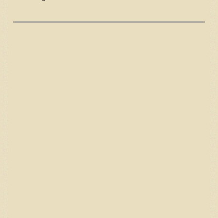
Equiden, equine, equine breeding, equine breeding facility, Torsten Tiemann,
Bergen, Besamung, Breeding, Performancehorses, Performancehorse,
Performance Horse, Performance Horses, EU anerkannte Besamungsstation,
EU approved breeding facility, breeding facility, Quarterhorse, Quarterhorses,
Quarter Horse, Quarter Horses, American Quarterhorse, American
Quarterhorses, American Quarter Horse, American Quarter Horses, Reining,
Reininghorse, Reininghorses, Reining Horse, Reining Horses, Westernpferd,
Painthorse, Reining, Zucht, NRHA, AQHA, APHA, DQHA, PHCG, VWB, EWU,
IRHA, Hollywood Jac 86, Custom Crome, A Sparkling Vintage, ACE Mistr
Tinseltown, ARC Gunnabeabigstar, Chic Dreamin, Chics Loaded Gun, Gunman,
Colonels Shining Gun, JoJo, Colonels Smoking Gun, Gunner, Custom Crome,
Crome Plated Jac, Custom Legend, Custom Pistol, Dr Lee Hook, Epic Titan,
Shining Spark, Gunners Last Oak, Docs Oak, War Leo, Katie Gun, HF Mobster,
Hollywood Dun It, Lil Joe Cash, Nu Chex To Cash, Grays Starlight, Magnum Chic
Dream, Smart Chic Olena, Topsail Whiz, Topsail Cody, Mr Boomerjac,
Boomernic, Pale Face Dunnit, Docs Hickory, Smart Little Lena, REF Black
Mamba, Jacs Electric Spark, Doc Olena, Rufanicki, Lil Ruf Peppy, Bueno
Chexinic, SDP Joker, Shine Chic Shine, Shiners Voodoo Dr, SL Custom Rooster,
Custom Wrangler, Smart Like Juice, Smart Spook, Spooks Gotta Gun, Steppin
On Sparks, Tidal Wave Jack, What A Wave, Tinker With Guns, Reminic, Tinsel
Jac, Dolls Union Jac, Great Pine, Topgun Whiz, WimpyNeedsACocktail, Wimpys