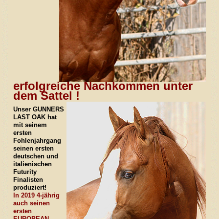
erfolgreiche Nachkommen unter
dem Sattel !
Unser GUNNERS
LAST OAK hat
mit seinem
ersten
Fohlenjahrgang
seinen ersten
deutschen und
italienischen
Futurity
Finalisten
produziert!
In 2019 4-jährig
auch seinen
ersten
EUROPEAN