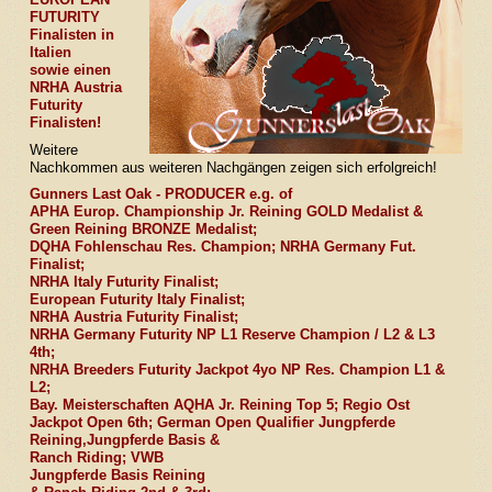
FUTURITY
Finalisten in
Italien
sowie einen
NRHA Austria
Futurity
Finalisten
!
Weitere
Nachkommen aus weiteren Nachgängen zeigen sich erfolgreich!
Gunners Last Oak - PRODUCER e.g. of
APHA Europ. Championship Jr. Reining GOLD Medalist &
Green Reining BRONZE Medalist;
DQHA Fohlenschau Res. Champion; NRHA Germany Fut.
Finalist;
NRHA Italy Futurity Finalist;
European Futurity Italy Finalist;
NRHA Austria Futurity Finalist;
NRHA Germany Futurity NP L1 Reserve Champion / L2 & L3
4th;
NRHA Breeders Futurity Jackpot 4yo NP Res. Champion L1 &
L2;
Bay. Meisterschaften AQHA Jr. Reining Top 5; Regio Ost
Jackpot Open 6th; German Open Qualifier Jungpferde
Reining,Jungpferde Basis &
Ranch Riding; VWB
Jungpferde Basis Reining