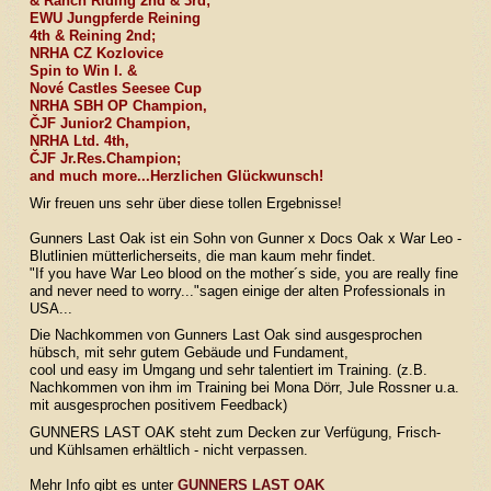
& Ranch Riding 2nd & 3rd;
EWU Jungpferde Reining
4th & Reining 2nd;
NRHA CZ Kozlovice
Spin to Win I. &
Nové Castles Seesee Cup
NRHA SBH OP Champion,
ČJF Junior2 Champion,
NRHA Ltd. 4th,
ČJF Jr.Res.Champion;
and much more...Herzlichen Glückwunsch!
Wir freuen uns sehr über diese tollen Ergebnisse!
Gunners Last Oak ist ein Sohn von Gunner x Docs Oak x War Leo -
Blutlinien mütterlicherseits, die man kaum mehr findet.
"If you have War Leo blood on the mother´s side, you are really fine
and never need to worry..."sagen einige der alten Professionals in
USA...
Die Nachkommen von Gunners Last Oak sind ausgesprochen
hübsch, mit sehr gutem Gebäude und Fundament,
cool und easy im Umgang und sehr talentiert im Training. (z.B.
Nachkommen von ihm im Training bei Mona Dörr, Jule Rossner u.a.
mit ausgesprochen positivem Feedback)
GUNNERS LAST OAK steht zum Decken zur Verfügung, Frisch-
und Kühlsamen erhältlich - nicht verpassen.
Mehr Info gibt es unter
GUNNERS LAST OAK