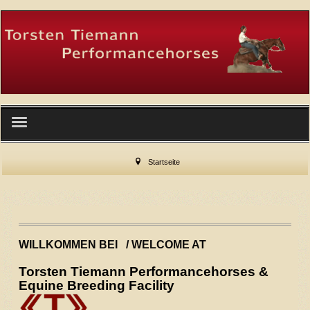
Startseite
Startseite
Wer wir sind
Facility
WILLKOMMEN BEI
/ WELCOME AT
Service
Torsten Tiemann Performancehorses &
Equine Breeding Facility
Hengste