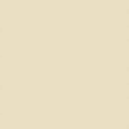
Little Step, Nu Chex To Cash, In Like Flinn, Topsail Whiz, Chocolate Chic Olena,
Jeanie Whiz Bar, Miss Hello Hollywood, Hollywood Jac 86, Smart Chic Olena,
Gunnabebigtime, Gunnatrashya, Natrasha, Trashadeous, Gunner, Big Time
Jazzy, Shine Big Time, Topsail Cody, Mr Royal Hollywood, Hollywoodstinseltown,
Hollywood Dun It, Miss Tinseltown, Cess Miss Hollywood, Custom Crome,
Crome Plated Jac, Miss Cee Blair, Cee Blair Sailor, Blair Cee, Gotta Twist It Up,
Spooks Gotta Whiz, Spooks Gotta Gun, PrettyWhizPrettyDoes, Make It With A
Twist, Dun It With A Twist, Gunna Stop, No Smoking Required, Inferno Sixty Six,
Inferno 66, Shine Chic Shine, Jerseys Baby Driver, Dun It For Whizkey, Gunner
Dun It Again, Shine N Spook, Colonels Smart Spook, Smart Spook, Custom Made
Gun, Ebony Trashya, Masked Gun, Phantom Face, Yellow Jersey, Electric Code,
Gunners Special Nite, Gunners Tinseltown, Lil Dreamin Magnum, Mr Farenheit,
Rufanicki, Super Marioo, Gunnatrashya, Walla Walla Whiz, Americasnexttopgun,
Maverick, Bet Hesa Boon, Electric Snow, Late Night Stopper, Spooks Grand
Slam, Ten Thirty, A Vintage Smoke, Modern Gun, Smoking Trash, Spooks Gotta
Spark, Spooks N Jewels, Tricked Out Spook, Spooks Gotta Whiz, PS Mega
Shine Chic, Snip O Lution, Hey Joe, Wimpys Littlecolonel, Big Chex To Cash,
Boomernic, Boom Shernic, Conquistador Whiz, Cromed Out Mercedes, Custom
Cash Advance, Einsteins Revolution, Ifwhizswereguns, Mister Montana Nic, Pale
Face Dunnit, Platinum Vintage, Starjac Vintage, Ruf Lil Magnum, SG Frozen
Enterprize, Frozen Sailor, Shiners Voodoo Dr, Shining Spark, Spooks Gotta Gun,
Tinker With Guns, Wimpyneedsacocktail, Wimpys Little Step, Cilantro, Tinker
With Dreams, Patriot, Run for the Million, Teton Ridge, The Last Cowboy, NRHA,
Futurity, Derby, Maturity, Oklahoma, Stallions, Quarterhorse Stallions, Quarter
Horse Stallions, Quarterhorse Stallion, Quarter Horse Stallion, Hengst, Hengste,
Gefriersamen, TG, TG-Samen, Frozen Semen, frozen semen, semen shipment,
semen shipping, insemination, Besamung, Absamen, Docs Remedy, Golden
Jose, Lil Dry Peppy, Mr Gunsmoke, Mr Gun Smoke, Waving Lil Gun, Kiss My