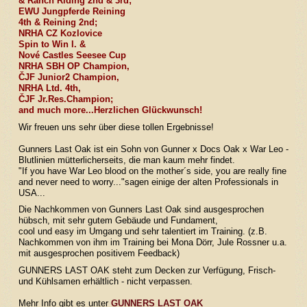
& Ranch Riding 2nd & 3rd;
EWU Jungpferde Reining
4th & Reining 2nd;
NRHA CZ Kozlovice
Spin to Win I. &
Nové Castles Seesee Cup
NRHA SBH OP Champion,
ČJF Junior2 Champion,
NRHA Ltd. 4th,
ČJF Jr.Res.Champion;
and much more...Herzlichen Glückwunsch!
Wir freuen uns sehr über diese tollen Ergebnisse!
Gunners Last Oak ist ein Sohn von Gunner x Docs Oak x War Leo -
Blutlinien mütterlicherseits, die man kaum mehr findet.
"If you have War Leo blood on the mother´s side, you are really fine
and never need to worry..."sagen einige der alten Professionals in
USA...
Die Nachkommen von Gunners Last Oak sind ausgesprochen
hübsch, mit sehr gutem Gebäude und Fundament,
cool und easy im Umgang und sehr talentiert im Training. (z.B.
Nachkommen von ihm im Training bei Mona Dörr, Jule Rossner u.a.
mit ausgesprochen positivem Feedback)
GUNNERS LAST OAK steht zum Decken zur Verfügung, Frisch-
und Kühlsamen erhältlich - nicht verpassen.
Mehr Info gibt es unter
GUNNERS LAST OAK