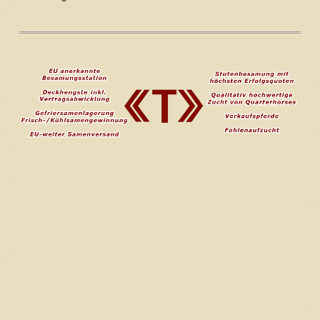
Equiden, equine, equine breeding, equine breeding facility, Torsten Tiemann,
Bergen, Besamung, Breeding, Performancehorses, Performancehorse,
Performance Horse, Performance Horses, EU anerkannte Besamungsstation,
EU approved breeding facility, breeding facility, Quarterhorse, Quarterhorses,
Quarter Horse, Quarter Horses, American Quarterhorse, American
Quarterhorses, American Quarter Horse, American Quarter Horses, Reining,
Reininghorse, Reininghorses, Reining Horse, Reining Horses, Westernpferd,
Painthorse, Reining, Zucht, NRHA, AQHA, APHA, DQHA, PHCG, VWB, EWU,
IRHA, Hollywood Jac 86, Custom Crome, A Sparkling Vintage, ACE Mistr
Tinseltown, ARC Gunnabeabigstar, Chic Dreamin, Chics Loaded Gun, Gunman,
Colonels Shining Gun, JoJo, Colonels Smoking Gun, Gunner, Custom Crome,
Crome Plated Jac, Custom Legend, Custom Pistol, Dr Lee Hook, Epic Titan,
Shining Spark, Gunners Last Oak, Docs Oak, War Leo, Katie Gun, HF Mobster,
Hollywood Dun It, Lil Joe Cash, Nu Chex To Cash, Grays Starlight, Magnum Chic