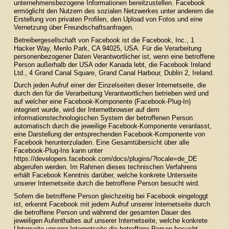
unternehmensbezogene Informationen bereitzustellen. Facebook
ermöglicht den Nutzern des sozialen Netzwerkes unter anderem die
Erstellung von privaten Profilen, den Upload von Fotos und eine
Vernetzung über Freundschaftsanfragen.
Betreibergesellschaft von Facebook ist die Facebook, Inc., 1
Hacker Way, Menlo Park, CA 94025, USA. Für die Verarbeitung
personenbezogener Daten Verantwortlicher ist, wenn eine betroffene
Person außerhalb der USA oder Kanada lebt, die Facebook Ireland
Ltd., 4 Grand Canal Square, Grand Canal Harbour, Dublin 2, Ireland.
Durch jeden Aufruf einer der Einzelseiten dieser Internetseite, die
durch den für die Verarbeitung Verantwortlichen betrieben wird und
auf welcher eine Facebook-Komponente (Facebook-Plug-In)
integriert wurde, wird der Internetbrowser auf dem
informationstechnologischen System der betroffenen Person
automatisch durch die jeweilige Facebook-Komponente veranlasst,
eine Darstellung der entsprechenden Facebook-Komponente von
Facebook herunterzuladen. Eine Gesamtübersicht über alle
Facebook-Plug-Ins kann unter
https://developers.facebook.com/docs/plugins/?locale=de_DE
abgerufen werden. Im Rahmen dieses technischen Verfahrens
erhält Facebook Kenntnis darüber, welche konkrete Unterseite
unserer Internetseite durch die betroffene Person besucht wird.
Sofern die betroffene Person gleichzeitig bei Facebook eingeloggt
ist, erkennt Facebook mit jedem Aufruf unserer Internetseite durch
die betroffene Person und während der gesamten Dauer des
jeweiligen Aufenthaltes auf unserer Internetseite, welche konkrete
Unterseite unserer Internetseite die betroffene Person besucht.