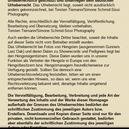
urheberrechtlich geschützt und unterliegen dem deutschen
Unsere Zuchtstuten
Urheberrecht
. Das Urheberrecht liegt, soweit nicht ausdrücklich
anders gekennzeichnet, bei Torsten Tiemann/Simone Schmid-Sissi
Photography.
Verkaufspferde
Alle Rechte, einschließlich der Vervielfältigung, Veröffentlichung,
Bearbeitung und Übersetzung, bleiben vorbehalten,
Torsten Tiemann/Simone Schmid-Sissi Photography
Kontakt / Anfahrt
Auch werden die Urheberrechte Dritter beachtet, soweit die Inhalte
auf dieser Seite nicht vom Betreiber erstellt wurden.
Das Urheberrecht bei Fotos von Hengsten (ausgenommen Gunners
Last Oak) und deren Daten zu Showrecords und Pedigrees liegt bei
den Hengsteigentümern. Diese Daten wurden uns in unserer
Funktion als Vertreter der Hengste in Europa von den
Hengstbesitzern bzw. Hengstmanagern freundlicherweise zur
Verfügung gestellt. Sollten Sie dennoch eine
Urheberrechtsverletzung feststellen, bitten wir um einen
entsprechenden Hinweis, so dass wir, wenn uns eine
Rechtsverletzung bekannt wird, derartige Inhalte umgehend
entfernen können.
Die Vervielfältigung, Bearbeitung, Verbreitung und jede Art der
Verwertung des Inhalts und der Werke dieser Homepage
außerhalb der Grenzen des Urheberrechtes bedürfen der
schriftlichen Zustimmung des jeweiligen Autors bzw.
Erstellers. Downloads und Kopien dieser Seite sind nur für den
privaten, nicht kommerziellen Gebrauch gestattet, bedürfen
aber ebenfalls der schriftlichen Zustimmung des jeweiligen
Autors oder Erstellers.