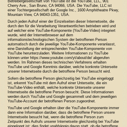
Betreibergesellschaft von YouTube ist die YouTube, LLC, 901
Cherry Ave., San Bruno, CA 94066, USA. Die YouTube, LLC ist
einer Tochtergesellschaft der Google Inc., 1600 Amphitheatre Pkwy,
Mountain View, CA 94043-1351, USA.
Durch jeden Aufruf einer der Einzelseiten dieser Internetseite, die
durch den für die Verarbeitung Verantwortlichen betrieben wird und
auf welcher eine YouTube-Komponente (YouTube-Video) integriert
wurde, wird der Internetbrowser auf dem
informationstechnologischen System der betroffenen Person
automatisch durch die jeweilige YouTube-Komponente veranlasst,
eine Darstellung der entsprechenden YouTube-Komponente von
YouTube herunterzuladen. Weitere Informationen zu YouTube
können unter
https://www.youtube.com/yt/about/de/
abgerufen
werden. Im Rahmen dieses technischen Verfahrens erhalten
YouTube und Google Kenntnis darüber, welche konkrete Unterseite
unserer Internetseite durch die betroffene Person besucht wird.
Sofern die betroffene Person gleichzeitig bei YouTube eingeloggt
ist, erkennt YouTube mit dem Aufruf einer Unterseite, die ein
YouTube-Video enthält, welche konkrete Unterseite unserer
Internetseite die betroffene Person besucht. Diese Informationen
werden durch YouTube und Google gesammelt und dem jeweiligen
YouTube-Account der betroffenen Person zugeordnet.
YouTube und Google erhalten über die YouTube-Komponente immer
dann eine Information darüber, dass die betroffene Person unsere
Internetseite besucht hat, wenn die betroffene Person zum
Zeitpunkt des Aufrufs unserer Internetseite gleichzeitig bei YouTube
eingeloggt ist; dies findet unabhängig davon statt, ob die betroffene