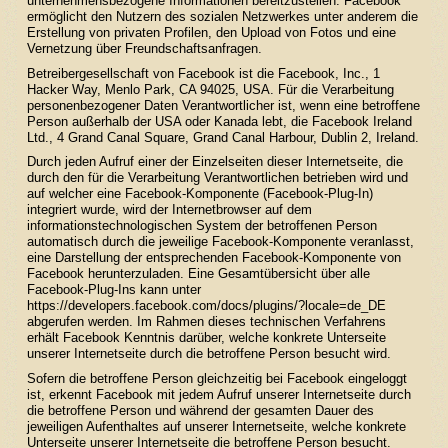
unternehmensbezogene Informationen bereitzustellen. Facebook
ermöglicht den Nutzern des sozialen Netzwerkes unter anderem die
Erstellung von privaten Profilen, den Upload von Fotos und eine
Vernetzung über Freundschaftsanfragen.
Betreibergesellschaft von Facebook ist die Facebook, Inc., 1
Hacker Way, Menlo Park, CA 94025, USA. Für die Verarbeitung
personenbezogener Daten Verantwortlicher ist, wenn eine betroffene
Person außerhalb der USA oder Kanada lebt, die Facebook Ireland
Ltd., 4 Grand Canal Square, Grand Canal Harbour, Dublin 2, Ireland.
Durch jeden Aufruf einer der Einzelseiten dieser Internetseite, die
durch den für die Verarbeitung Verantwortlichen betrieben wird und
auf welcher eine Facebook-Komponente (Facebook-Plug-In)
integriert wurde, wird der Internetbrowser auf dem
informationstechnologischen System der betroffenen Person
automatisch durch die jeweilige Facebook-Komponente veranlasst,
eine Darstellung der entsprechenden Facebook-Komponente von
Facebook herunterzuladen. Eine Gesamtübersicht über alle
Facebook-Plug-Ins kann unter
https://developers.facebook.com/docs/plugins/?locale=de_DE
abgerufen werden. Im Rahmen dieses technischen Verfahrens
erhält Facebook Kenntnis darüber, welche konkrete Unterseite
unserer Internetseite durch die betroffene Person besucht wird.
Sofern die betroffene Person gleichzeitig bei Facebook eingeloggt
ist, erkennt Facebook mit jedem Aufruf unserer Internetseite durch
die betroffene Person und während der gesamten Dauer des
jeweiligen Aufenthaltes auf unserer Internetseite, welche konkrete
Unterseite unserer Internetseite die betroffene Person besucht.